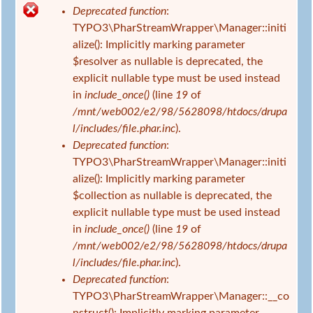
s
Deprecated function
:
i
F
TYPO3\PharStreamWrapper\Manager::initi
n
e
alize(): Implicitly marking parameter
d
h
$resolver as nullable is deprecated, the
h
l
explicit nullable type must be used instead
i
e
in
include_once()
(line
19
of
e
r
/mnt/web002/e2/98/5628098/htdocs/drupa
r
m
l/includes/file.phar.inc
).
e
Deprecated function
:
l
TYPO3\PharStreamWrapper\Manager::initi
d
alize(): Implicitly marking parameter
u
$collection as nullable is deprecated, the
n
explicit nullable type must be used instead
g
in
include_once()
(line
19
of
/mnt/web002/e2/98/5628098/htdocs/drupa
l/includes/file.phar.inc
).
Deprecated function
:
TYPO3\PharStreamWrapper\Manager::__co