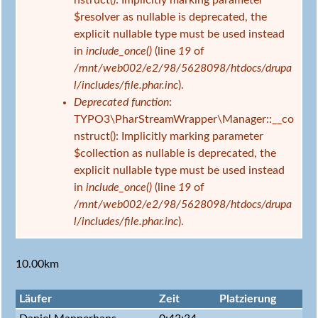
nstruct(): Implicitly marking parameter
$resolver as nullable is deprecated, the
explicit nullable type must be used instead
in
include_once()
(line
19
of
/mnt/web002/e2/98/5628098/htdocs/drupa
l/includes/file.phar.inc
).
Deprecated function
:
TYPO3\PharStreamWrapper\Manager::__co
nstruct(): Implicitly marking parameter
$collection as nullable is deprecated, the
explicit nullable type must be used instead
in
include_once()
(line
19
of
/mnt/web002/e2/98/5628098/htdocs/drupa
l/includes/file.phar.inc
).
10.00km
Läufer
Zeit
Platzierung